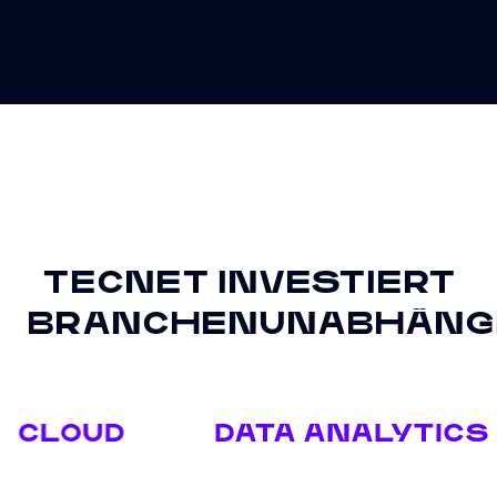
TECNET INVESTIERT
BRANCHENUNABHÄNG
DATA ANALYTICS
E-