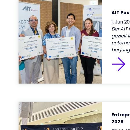
AIT Pos
1. Jun 2
Der AIT 
gezielt 
unterne
bei jun
Entrep
2026