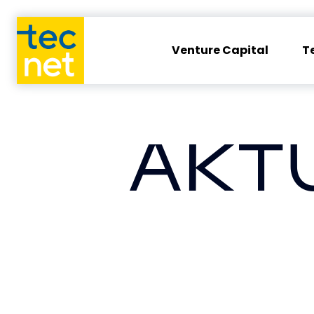
Venture Capital
T
AKT