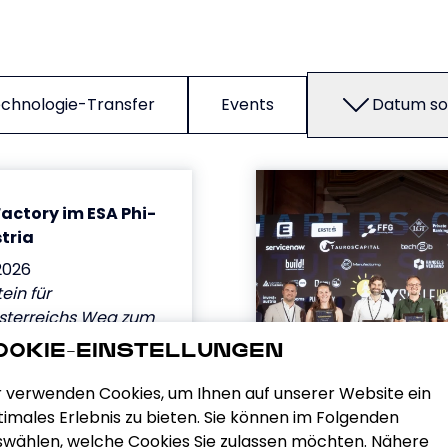
chnologie-Transfer
Events
Datum so
actory im ESA Phi-
tria
2026
ein für
sterreichs Weg zum
tionalen Space-
OOKIE-EINSTELLUNGEN
andort.
r verwenden Cookies, um Ihnen auf unserer Website ein
imales Erlebnis zu bieten. Sie können im Folgenden
swählen, welche Cookies Sie zulassen möchten. Nähere