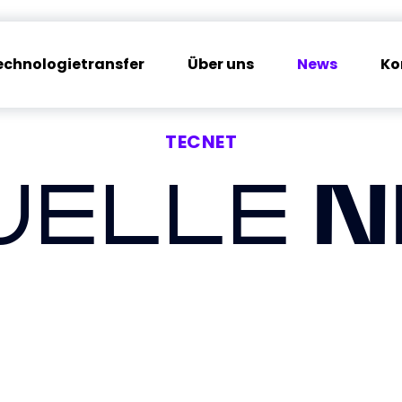
echnologietransfer
Über uns
News
Ko
TECNET
UELLE
N