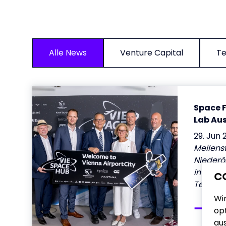
Alle News
Venture Capital
Te
Space F
Lab Aus
29. Jun 
Meilenst
Niederö
interna
C
Tech-St
Wi
opt
au