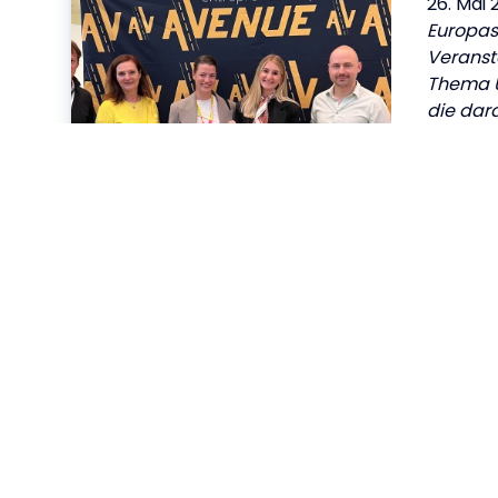
26. Mai 
Europas
Veranst
Thema 
die dara
Studier
in die W
einzuste
🎙️ Podc
22. Apr 