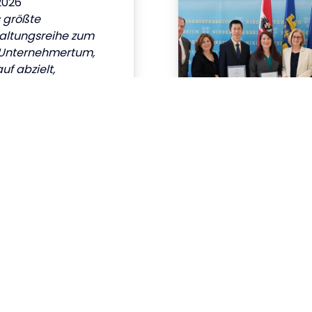
2026
 größte
altungsreihe zum
Unternehmertum,
uf abzielt,
ende zu ermutigen,
elt der Start-ups
igen.
ast Folge 6 ist da!
2026