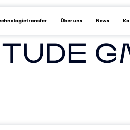
echnologietransfer
Über uns
News
Ko
ITUDE 