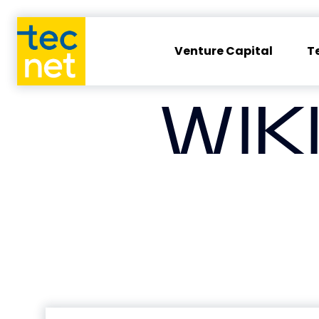
Venture Capital
T
WIK