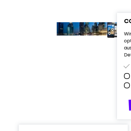
C
Wi
opt
au
Det