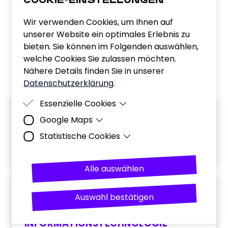
COOKIE-EINSTELLUNGEN
Wir verwenden Cookies, um Ihnen auf
unserer Website ein optimales Erlebnis zu
bieten. Sie können im Folgenden auswählen,
welche Cookies Sie zulassen möchten.
Nähere Details finden Sie in unserer
Datenschutzerklärung
.
Essenzielle Cookies
Investmentdatum
Google Maps
Essenzielle Cookies sind Cookies, welche für
die ordnungsgemäße Funktion der Website
Statistische Cookies
Zweck
Darstellung des
benötigt werden.
NOVEMBER 2024
Unternehmensstandorts mithilfe
Nutzerverhalten analysieren (Seitenaufrufe,
des Kartendienstes von Google.
Anzahl der Besucher und Besuche,
Alle auswählen
Daten
Datum und Uhrzeit des Besuchs,
Downloads), Erstellung pseudonymer
Standortinformationen, IP-Adresse,
Nutzerprofile anhand geräteübergreifender
URL, Nutzungsdaten, Suchbegriffe,
Branche
Informationen eingeloggter Google-Nutzer
Auswahl bestätigen
geografischer Standort
(Cross-Device-Tracking), Anreicherung
pseudonymer Nutzerdaten mit von Google
Gesetzt
Google Ireland Limited
INFORMATIONSTECHNOLOGIE
bereitgestellten zielgruppenspezifischen
von