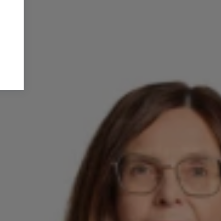
des
cher
g in