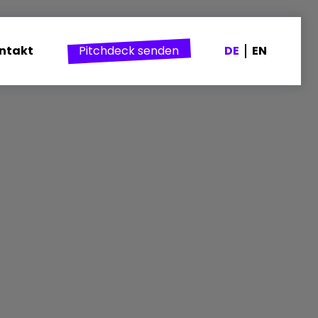
ntakt
Pitchdeck senden
DE
EN