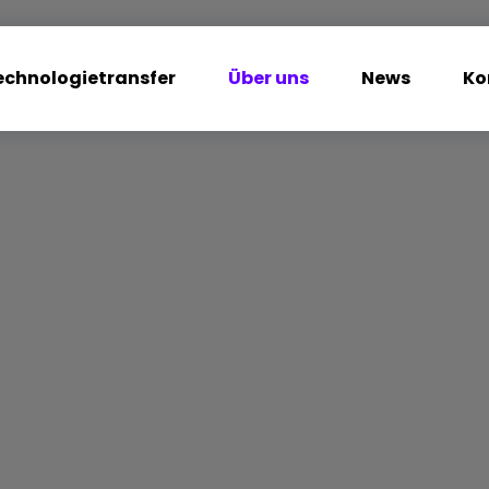
echnologietransfer
Über uns
News
Ko