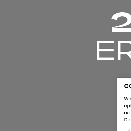
2
E
C
Wi
opt
au
Det