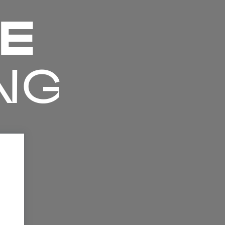
RE
NG