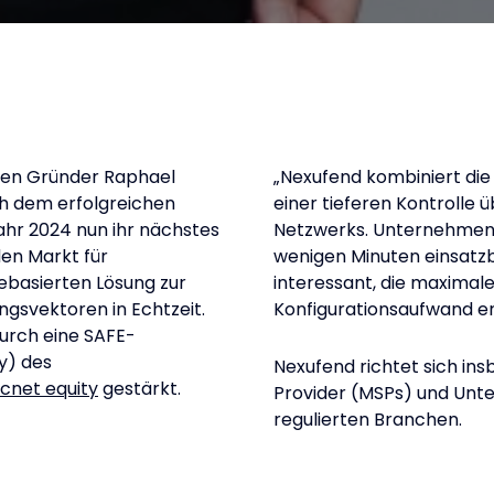
den Gründer Raphael
„Nexufend kombiniert die
ch dem erfolgreichen
einer tieferen Kontrolle 
ahr 2024 nun ihr nächstes
Netzwerks. Unternehmen e
den Markt für
wenigen Minuten einsatzbe
rebasierten Lösung zur
interessant, die maximal
svektoren in Echtzeit.
Konfigurationsaufwand err
durch eine SAFE-
y) des
Nexufend richtet sich i
cnet equity
gestärkt.
Provider (MSPs) und Unte
regulierten Branchen.
SAFE-INVESTMENT VON