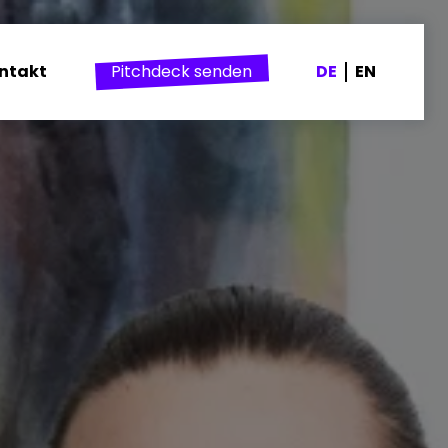
ntakt
Pitchdeck senden
DE
EN