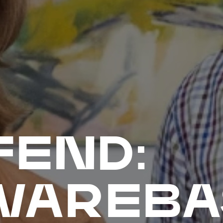
END:
WAREBA