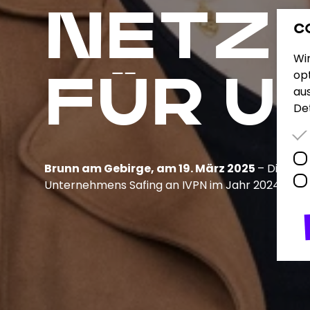
NETZ
C
Wi
opt
FÜR 
au
Det
Brunn am Gebirge, am 19. März 2025
– Die bei
Unternehmens Safing an IVPN im Jahr 2024 nun i